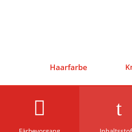
Haarfarbe
K

t
Färbevorgang
Inhaltssto