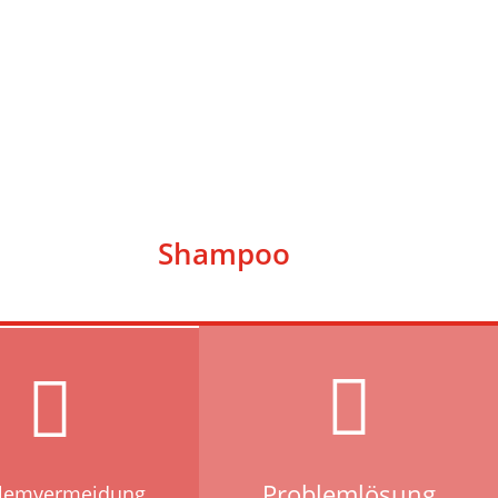
Shampoo


Problemlösung
lemvermeidung