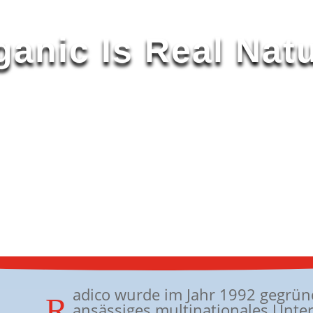
ganic Is Real Natu
adico wurde im Jahr 1992 gegründ
R
ansässiges multinationales Unt