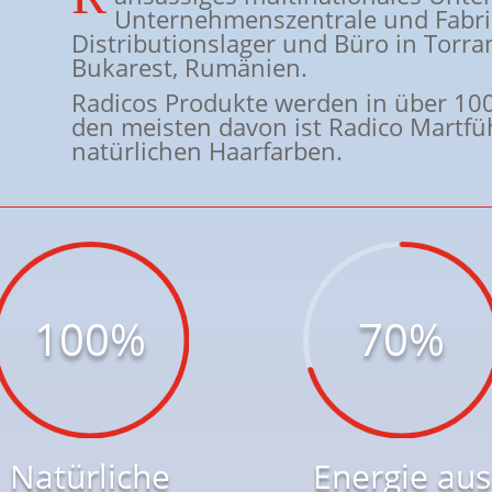
Unternehmenszentrale und Fabri
Distributionslager und Büro in Torra
Bukarest, Rumänien.
Radicos Produkte werden in über 100
den meisten davon ist Radico Martf
natürlichen Haarfarben.
100
%
70
%
Natürliche
Energie aus