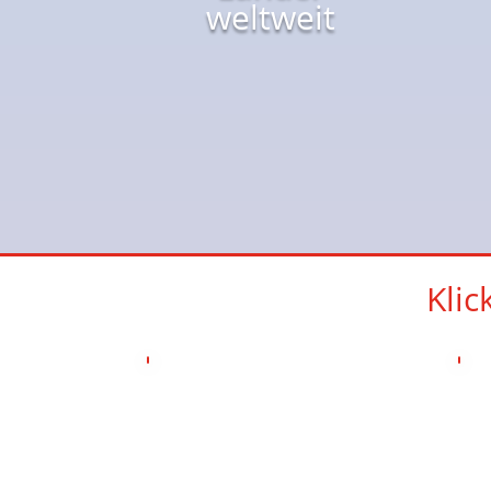
weltweit
Kli