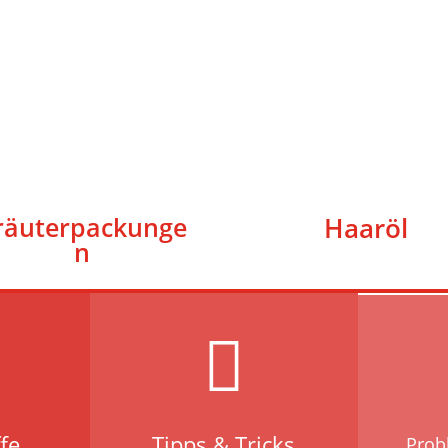
räuterpackunge
Haaröl
n

ffe
Tipps & Tricks
Prob