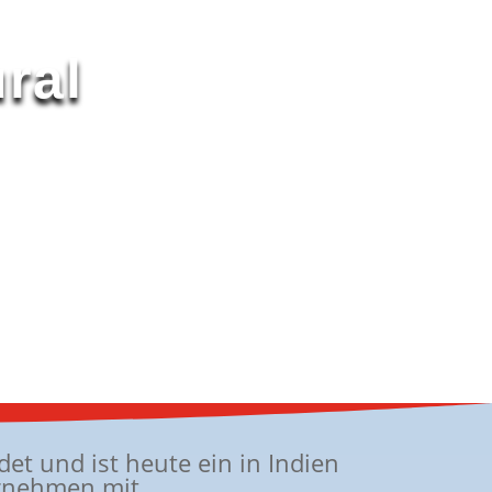
ral
et und ist heute ein in Indien
ernehmen mit