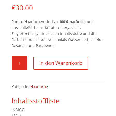
€
30.00
Radico Haarfarben sind zu
100
%
natürlich
und
ausschließlich aus Kräutern hergestellt.
Es gibt keine synthetischen Inhaltsstoffe und die
Farben sind frei von Ammoniak, Wasserstoffperoxid,
Resorcin und Parabenen.
Aschblond
In den Warenkorb
100g
Pulver
-
3er
Kategorie:
Haarfarbe
Pack
Discount
Inhaltsstoffliste
Menge
INDIGO
AMLA