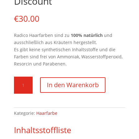
Discount
€
30.00
Radico Haarfarben sind zu
100
%
natürlich
und
ausschließlich aus Kräutern hergestellt.
Es gibt keine synthetischen Inhaltsstoffe und die
Farben sind frei von Ammoniak, Wasserstoffperoxid,
Resorcin und Parabenen.
Leichtes
In den Warenkorb
Rotblond
100g
Pulver
-
Kategorie:
Haarfarbe
3er
Pack
Inhaltsstoffliste
Discount
Menge