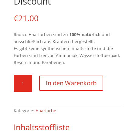
Discount
€
21.00
Radico Haarfarben sind zu
100
% natürlich
und
ausschließlich aus Kräutern hergestellt.
Es gibt keine synthetischen Inhaltsstoffe und die
Farben sind frei von Ammoniak, Wasserstoffperoxid,
Resorcin und Parabenen.
Haarfarbe
In den Warenkorb
-
Weinrot
100g
Pulver
Kategorie:
Haarfarbe
-
2er
Inhaltsstoffliste
Pack
Discount