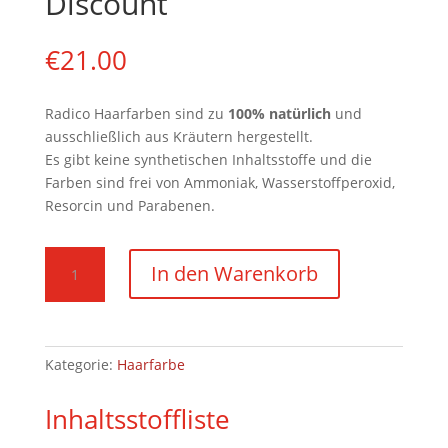
Discount
€
21.00
Radico Haarfarben sind zu
100
%
natürlich
und
ausschließlich aus Kräutern hergestellt.
Es gibt keine synthetischen Inhaltsstoffe und die
Farben sind frei von Ammoniak, Wasserstoffperoxid,
Resorcin und Parabenen.
Leichtes
In den Warenkorb
Aschblond
100g
Pulver
-
Kategorie:
Haarfarbe
2er
Pack
Inhaltsstoffliste
Discount
Menge