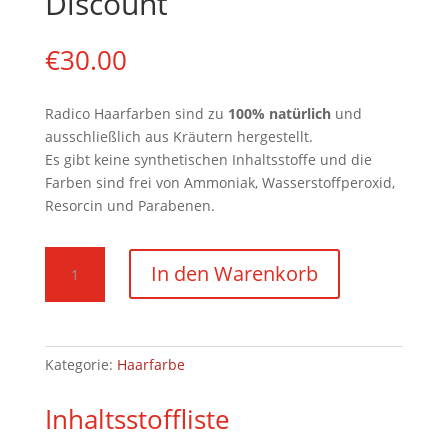
Discount
€
30.00
Radico Haarfarben sind zu
100
% natürlich
und
ausschließlich aus Kräutern hergestellt.
Es gibt keine synthetischen Inhaltsstoffe und die
Farben sind frei von Ammoniak, Wasserstoffperoxid,
Resorcin und Parabenen.
Haarfarbe
In den Warenkorb
Braun
100g
Pulver
-
Kategorie:
Haarfarbe
3er
Pack
Inhaltsstoffliste
Discount
Menge