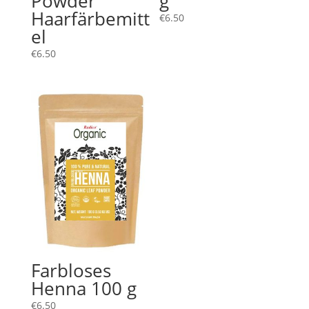
Powder
g
Haarfärbemitt
€
6.50
el
€
6.50
Farbloses
Henna 100 g
€
6.50